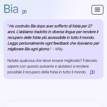
Bia
Perché Bia?
"
Ho costruito Bia dopo aver sofferto di fobia per 27
anni. L'abbiamo tradotto in diverse lingue per rendere il
Fobia
recupero delle fobie più accessibile in tutto il mondo.
Leggo personalmente ogni feedback che riceviamo per
Risorse
migliorare Bia ogni giorno.
" - Willy
Per adulti
Notate qualcosa che deve essere migliorato? Fatecelo
sapere con questo pulsante e aiutateci a rendere
possibile il recupero della fobia in tutto il mondo.
Accedi
Come possiamo migliorare questa pagina?
Inizia