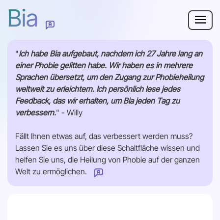
Bia
Warum Bia?
"
Ich habe Bia aufgebaut, nachdem ich 27 Jahre lang an
einer Phobie gelitten habe. Wir haben es in mehrere
Phobie
Sprachen übersetzt, um den Zugang zur Phobieheilung
weltweit zu erleichtern. Ich persönlich lese jedes
Ressourcen
Feedback, das wir erhalten, um Bia jeden Tag zu
verbessern.
" - Willy
Für Erwachsene
Fällt Ihnen etwas auf, das verbessert werden muss?
Lassen Sie es uns über diese Schaltfläche wissen und
Anmelden
helfen Sie uns, die Heilung von Phobie auf der ganzen
Welt zu ermöglichen.
Wie können wir diese Seite verbessern?
Los geht’s