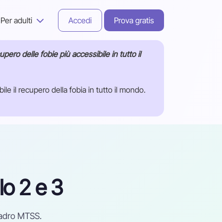
Per adulti
Accedi
Prova gratis
pero delle fobie più accessibile in tutto il
 il recupero della fobia in tutto il mondo.
llo 2 e 3
quadro MTSS.