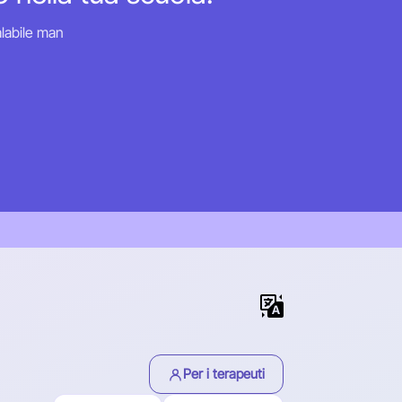
alabile man
Per i terapeuti