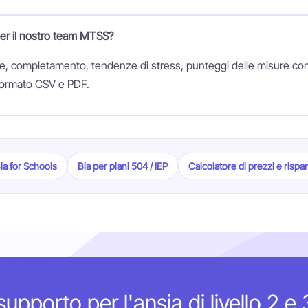
per il nostro team MTSS?
, completamento, tendenze di stress, punteggi delle misure con
 formato CSV e PDF.
ia for Schools
Bia per piani 504 / IEP
Calcolatore di prezzi e rispa
supporto per l'ansia di livello 2 e