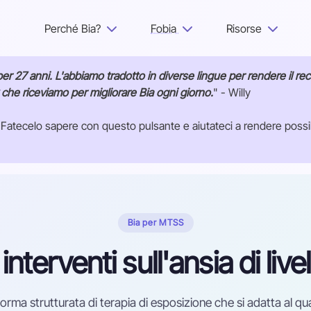
Perché Bia?
Fobia
Risorse
Perché Bia?
er 27 anni. L'abbiamo tradotto in diverse lingue per rendere il recu
e riceviamo per migliorare Bia ogni giorno.
" - Willy
Fobia
atecelo sapere con questo pulsante e aiutateci a rendere possibile
Risorse
Per adulti
Accedi
Bia per MTSS
interventi sull'ansia di live
Inizia
orma strutturata di terapia di esposizione che si adatta al 