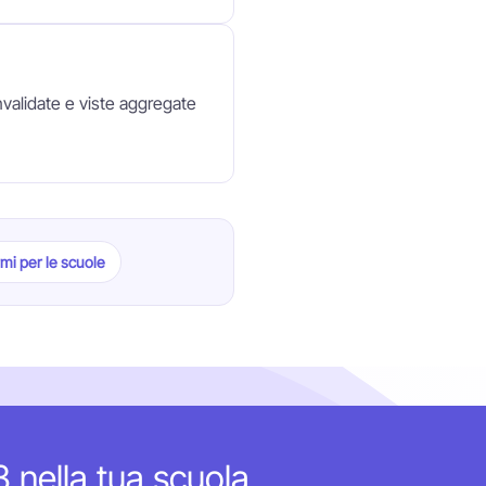
validate e viste aggregate
rmi per le scuole
 3 nella tua scuola.