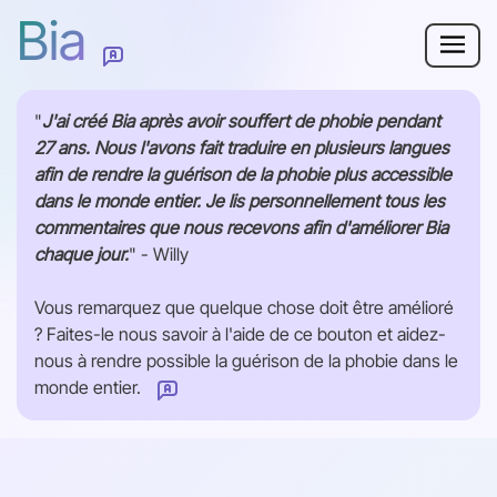
Bia
Pourquoi Bia ?
"
J'ai créé Bia après avoir souffert de phobie pendant
27 ans. Nous l'avons fait traduire en plusieurs langues
Phobie
afin de rendre la guérison de la phobie plus accessible
dans le monde entier. Je lis personnellement tous les
Ressources
commentaires que nous recevons afin d'améliorer Bia
chaque jour.
" - Willy
Pour les adultes
Vous remarquez que quelque chose doit être amélioré
? Faites-le nous savoir à l'aide de ce bouton et aidez-
Se connecter
nous à rendre possible la guérison de la phobie dans le
monde entier.
Comment pouvons-nous améliorer cette page ?
Commencer