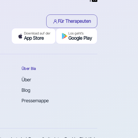
Für Therapeuten
Download auf der
Los geht’s
App Store
Google Play
Über Bia
Über
Blog
Pressemappe