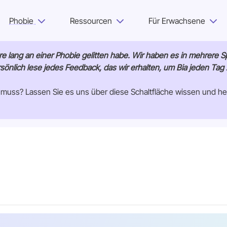
Phobie
Ressourcen
Für Erwachsene
Warum Bia?
re lang an einer Phobie gelitten habe. Wir haben es in mehrere
rsönlich lese jedes Feedback, das wir erhalten, um Bia jeden Tag
Phobie
 muss? Lassen Sie es uns über diese Schaltfläche wissen und hel
Ressourcen
Für Erwachsene
Anmelden
Los geht’s