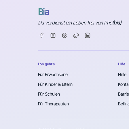
Bia
Du verdienst ein Leben frei von Pho
(bia)
Los geht’s
Hilfe
Für Erwachsene
Hilfe
Für Kinder & Eltern
Konta
Für Schulen
Barrie
Für Therapeuten
Befind